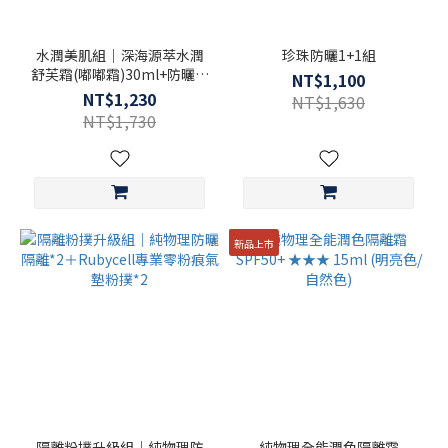
水潤美肌組｜深海源萃水潤
珍珠防曬1+1組
舒芙霜(嘟嘟霜)30ml+防曬隔
NT$1,100
離
NT$1,230
NT$1,630
NT$1,730
新品上市
隔離粉撲升級組｜純物理防
純物理全能潤色隔離霜