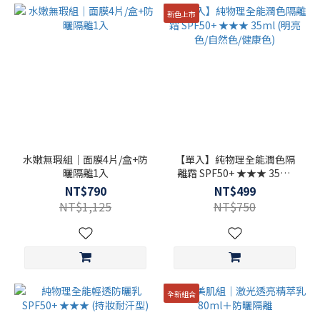
新色上市
水嫩無瑕組｜面膜4片/盒+防
【單入】純物理全能潤色隔
曬隔離1入
離霜 SPF50+ ★★★ 35ml
(明亮色/自然色/健康色)
NT$790
NT$499
NT$1,125
NT$750
全新組合