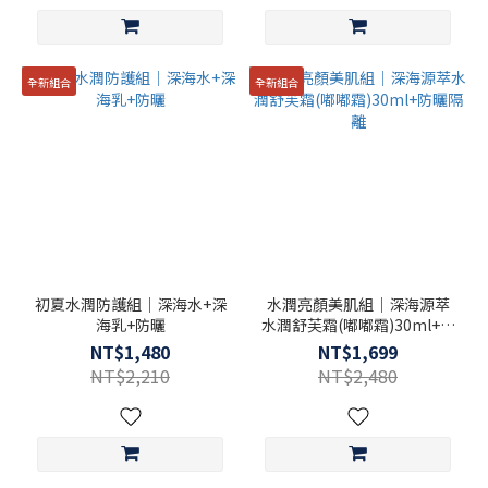
全新組合
全新組合
初夏水潤防護組｜深海水+深
水潤亮顏美肌組｜深海源萃
海乳+防曬
水潤舒芙霜(嘟嘟霜)30ml+防
曬隔離
NT$1,480
NT$1,699
NT$2,210
NT$2,480