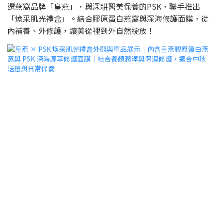
選燕窩品牌「皇燕」，與深耕醫美保養的PSK，聯手推出
「煥采肌光禮盒」。結合膠原蛋白燕窩與深海修護面膜，從
內補養、外修護，讓美從裡到外自然綻放！