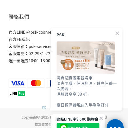
聯絡我們
官方LINE:@psk-cosmetic
PSK
官方FB私訊
客服信箱：psk-service@beanne.com.tw
客服電話：02-2931-7272
週一至週五10:00-18:00 例假日除外
清爽迎夏優惠登場☀️
清爽防曬、保濕控油、透亮保養一
次備齊。
滿額最高享 88 折，
夏日輕保養現在入手剛剛好🛒
Copyright© 2025 PSK深海美肌專家 All Rights Reserved
連結LINE拿$ 500 購物金
牧友實業有限公司 統一編號04869642
連結 LINE 帳號