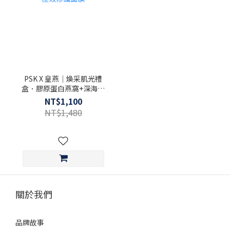
PSK X 皇燕｜煥采肌光禮
盒．膠原蛋白燕窩+深海源
萃極效修護面膜
NT$1,100
NT$1,480
關於我們
品牌故事