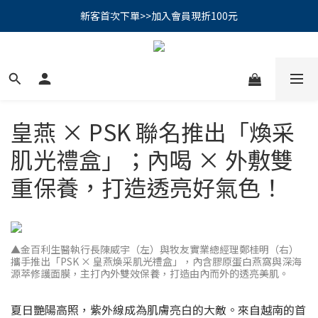
PSK 光防禦柔霧防曬棒｜小霧棒閃亮登場✨ 新品上市優惠中！
新客首次下單>>加入會員現折100元
📢綁定LINE好友再領500｜👉點我綁定
PSK 光防禦柔霧防曬棒｜小霧棒閃亮登場✨ 新品上市優惠中！
皇燕 × PSK 聯名推出「煥采
肌光禮盒」；內喝 × 外敷雙
重保養，打造透亮好氣色！
▲金百利生醫執行長陳威宇（左）與牧友實業總經理鄭桂明（右）
攜手推出「PSK × 皇燕煥采肌光禮盒」，內含膠原蛋白燕窩與深海
源萃修護面膜，主打內外雙效保養，打造由內而外的透亮美肌。
夏日艷陽高照，紫外線成為肌膚亮白的大敵。來自越南的首