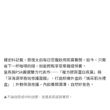
據史料記載，慈禧太后每日空腹飲用燕窩養顏。如今，只需
省下一杯咖啡的錢，就能輕鬆享受尊寵級保養。
皇燕與PSK嚴選雙方代表作──「複方膠原蛋白燕窩」與
「深海源萃極效修護面膜」，打造粉嫩外盒的「煥采肌光禮
盒」；外敷保濕修護，內飲養顏潤澤，自然好氣色。
▲不論自用或中秋送禮，皆兼具質感與實用。