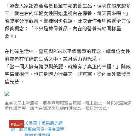
「過去大家認為燕窩是長輩在喝的養生品，但現在越來越多
三十歲左右的年輕女性開始重視內在保養，每天買來喝。」
陳威宇分享觀察。鄭桂明也強調，此次合作希望傳遞全方位
保養概念：「不只是擦保養品，內在的營養補給同樣重
要。」
在忙碌生活中，皇燕與PSK以平價奢華的理念，讓每位女性
消費者在忙碌的生活之中，兼具活力與光采。
「當一個人擁有健康與美麗，就擁有了真正的幸福！」陳威
宇這樣相信，也正身體力行每天一瓶燕窩，從內而外散發自
信光芒。
▲每天早上空腹喝一瓶皇燕膠原蛋白燕窩，晚上敷上一片PSK深海源
萃修護面膜，讓內在調理與肌膚呵護成為一種日常儀式。
新品上市