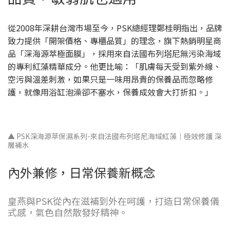
從2008年深耕台灣市場至今，PSK總經理鄭桂明指出，品牌
致力提供「開架價格、專櫃品質」的理念，旗下熱銷明星商
品「深海源萃極面膜」，採用來自法國布列塔尼無污染海域
的專利紅藻精華成分。他更比喻：「肌膚每天受到紫外線、
空污與溫差刺激，如果只是一味用昂貴的保養品而忽略修
護，就像用浴缸泡澡卻不塞水，保養成效會大打折扣。」
▲ PSK深海源萃保濕系列-來自法國布列塔尼海域紅藻｜極效修護 深
層補水
內外兼修，日常保養新概念
皇燕與PSK從內在滋補到外在呵護，打造日常保養儀
式感，氣色自然散發好精神。