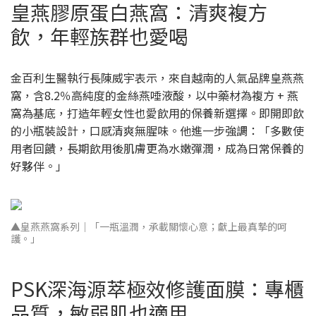
皇燕膠原蛋白燕窩：清爽複方
飲，年輕族群也愛喝
金百利生醫執行長陳威宇表示，來自越南的人氣品牌皇燕燕
窩，含8.2％高純度的金絲燕唾液酸，以中藥材為複方 + 燕
窩為基底，打造年輕女性也愛飲用的保養新選擇。即開即飲
的小瓶裝設計，口感清爽無腥味。他進一步強調：「多數使
用者回饋，長期飲用後肌膚更為水嫩彈潤，成為日常保養的
好夥伴。」
▲皇燕燕窩系列｜「一瓶溫潤，承載關懷心意；獻上最真摯的呵
護。」
PSK深海源萃極效修護面膜：專櫃
品質，敏弱肌也適用