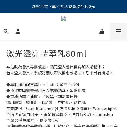
PSK 光防禦柔霧防曬棒｜小霧棒閃亮登場✨ 新品上市優惠中！
新客首次下單>>加入會員現折100元
📢綁定LINE好友再領500｜👉點我綁定
PSK 光防禦柔霧防曬棒｜小霧棒閃亮登場✨ 新品上市優惠中！
激光透亮精萃乳80ml
本活動為會員專屬優惠，請先登入會員後再加入購物車；
若未登入會員，系統將無法帶入優惠或贈品，恕不另行補贈。
◆專利淨白配方與Lumiskin明星亮白成份
◆添加韓國醫美選用黃金蠶絲精萃，緊緻肌膚
◆質地清爽不油膩，不反黑不刺激零負擔
適用膚質：蠟黃肌、暗沉肌、中性肌、乾性肌
主要成份：Clair Blanche II(七方亮肌植萃精華)、Wonderlight 
™(啤酒花煥白因子)、黃金蠶絲精萃、洋甘菊萃取、Lumiskin 
™(露米淨白精粹)、傳明酸 2%
※傳明酸是胺基酸的一種，比維他命 C 擁有更高的穩定性，且完