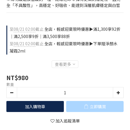
全「不具酸性」，高穩定、好吸收、能達到深層肌膚穩定與白皙
至
08/21 02:00
截止
全店，輕感迎夏限時優惠▶️滿1,300享92折
｜滿2,500享9折｜滿3,500享88折
至
08/21 02:00
截止
全店，輕感迎夏限時優惠▶️下單贈淨顏水
凝霜2ml
查看更多
NT$980
數量
加入購物車
立即購買
加入追蹤清單