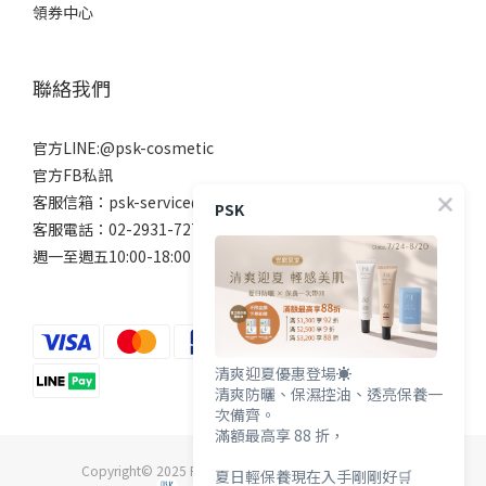
領券中心
聯絡我們
官方LINE:@psk-cosmetic
官方FB私訊
客服信箱：psk-service@beanne.com.tw
PSK
客服電話：02-2931-7272
週一至週五10:00-18:00 例假日除外
清爽迎夏優惠登場☀️
清爽防曬、保濕控油、透亮保養一
次備齊。
滿額最高享 88 折，
Copyright© 2025 PSK深海美肌專家 All Rights Reserved
夏日輕保養現在入手剛剛好🛒