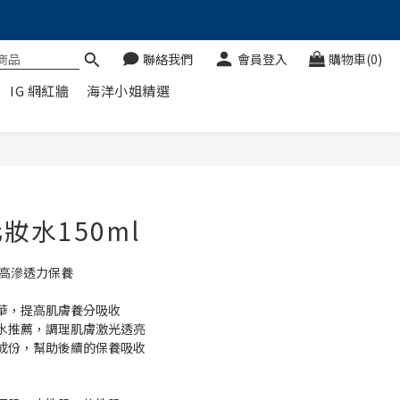
聯絡我們
會員登入
購物車(0)
IG 網紅牆
海洋小姐精選
立即購買
妝水150ml
啟高滲透力保養
華，提高肌膚養分吸收
水推薦，調理肌膚激光透亮
成份，幫助後續的保養吸收