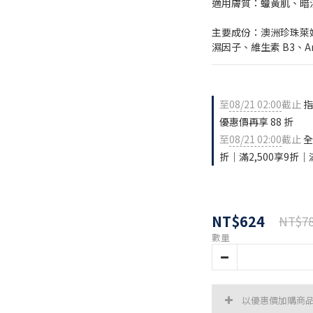
適用膚質：蠟黃肌、暗
主要成份：澳洲珍珠萊姆、
濕因子、維生素 B3、Anas
至
08/21 02:00
截止
指
優惠價再享 88 折
至
08/21 02:00
截止
全
折｜滿2,500享9折｜滿
NT$624
NT$7
數量
以優惠價加購商