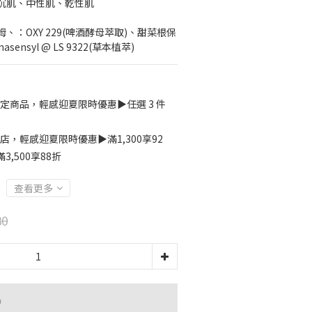
沉肌、中性肌、乾性肌
：OXY 229(啤酒酵母萃取)、甜菜根保
ensyl @ LS 9322(草本植萃)
定商品，輕感迎夏限時優惠▶️任選 3 件
店，輕感迎夏限時優惠▶️滿1,300享92
3,500享88折
查看更多
80
品