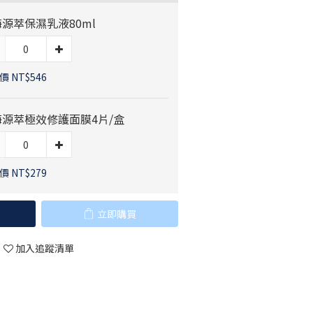
源萃保濕乳液80ml
 NT$546
海源萃極效修護面膜4片/盒
 NT$279
立即購買
加入追蹤清單