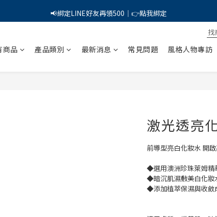
PSK 光防禦柔霧防曬棒｜小霧棒閃亮登場✨ 新品上市優惠中！
📢綁定LINE好友再領500｜👉點我綁定
PSK 光防禦柔霧防曬棒｜小霧棒閃亮登場✨ 新品上市優惠中！
有商品
產品類別
最新消息
常見問題
風格人物專訪
激光透亮化
前導型亮白化妝水 開
◆選用澳洲珍珠萊姆精
◆暗沉肌濕敷美白化妝
◆添加植萃保濕與收斂