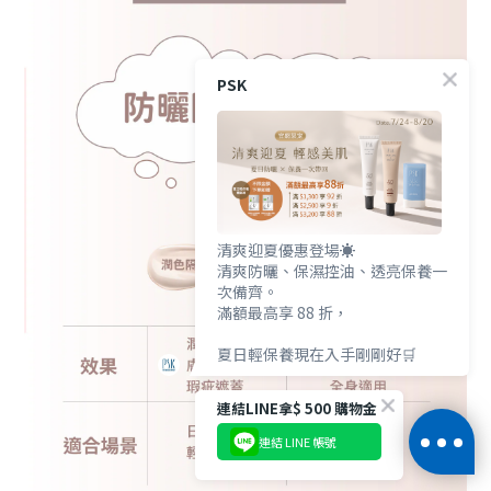
PSK
清爽迎夏優惠登場☀️
清爽防曬、保濕控油、透亮保養一
次備齊。
滿額最高享 88 折，
夏日輕保養現在入手剛剛好🛒
連結LINE拿$ 500 購物金
連結 LINE 帳號
立即購買