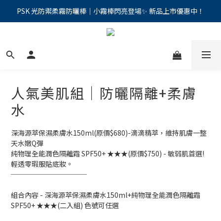
PSK 光防禦柔霧防曬棒｜小霧棒閃亮登場✨ 新品上市優惠中！
PSK 光防禦柔霧防曬棒｜小霧棒閃亮登場✨ 新品上市優惠中！
新客首次下單>>加入會員現折100元
📢綁定LINE好友再領500｜👉點我綁定
PSK 光防禦柔霧防曬棒｜小霧棒閃亮登場✨ 新品上市優惠中！
人氣美肌組｜防曬隔離+柔膚
水
深海源萃保濕柔膚水150ml(原價$680)-滴滴精萃，維持肌膚一整
天水嫩Q彈
純物理全能潤色隔離霜 SPF50+ ★★★(原價$750) - 敏弱肌首選! 
輕透零瑕服貼底妝。
───────────
組合內容 - 深海源萃保濕柔膚水150ml+純物理全能潤色隔離霜 
SPF50+ ★★★(二入組) 色號可任選