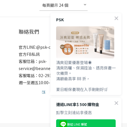
每頁顯示 24 個
PSK
聯絡我們
官方LINE:@psk-cosmetic
官方FB私訊
客服信箱：psk-
清爽迎夏優惠登場☀️
清爽防曬、保濕控油、透亮保養一
service@beanne.com.tw
次備齊。
客服電話：02-2931-7272
滿額最高享 88 折，
週一至週五10:00-18:00 例假日除外
夏日輕保養現在入手剛剛好🛒
連結LINE拿$ 500 購物金
點擊立刻連結拿優惠
連結 LINE 帳號