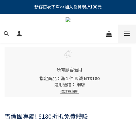
PSK 光防禦柔霧防曬棒｜小霧棒閃亮登場✨ 新品上市優惠中！
新客首次下單>>加入會員現折100元
📢綁定LINE好友再領500｜👉點我綁定
PSK 光防禦柔霧防曬棒｜小霧棒閃亮登場✨ 新品上市優惠中！
所有顧客適用
指定商品：滿 1 件 即減 NT$180
適用通路：
網店
條款與細則
雪倫團專屬! $180折抵免費體驗