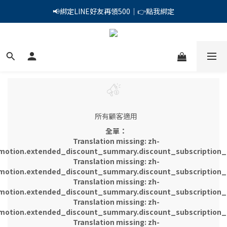
PSK 光防禦柔霧防曬棒｜小霧棒閃亮登場✨ 新品上市優惠中！
📢綁定LINE好友再領500｜👉點我綁定
PSK 光防禦柔霧防曬棒｜小霧棒閃亮登場✨ 新品上市優惠中！
所有顧客適用
全單：
Translation missing: zh-
motion.extended_discount_summary.discount_subscription_g
Translation missing: zh-
motion.extended_discount_summary.discount_subscription_g
Translation missing: zh-
motion.extended_discount_summary.discount_subscription_g
Translation missing: zh-
motion.extended_discount_summary.discount_subscription_g
Translation missing: zh-