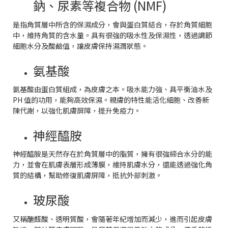
鈉、尿素等複合物 (NMF)
是指角質層中所含的保濕成分，會與蛋白質結合，存於角質細胞
中，維持角質的含水量。具有很強的吸水性及保濕性，透過調節
細胞水分及酸鹼值，讓皮膚保持濕潤狀態。
氨基酸
氨基酸由蛋白質組成，為皮膚之本。吸水能力強、具平衡油水及
PH 值的功用，能夠高效保濕。親膚的特性能活化細胞、改善新
陳代謝，以強化肌膚屏障，提升免疫力。
神經醯胺
神經醯胺是天然存在於角質層中的脂質，擁有很強締合水分的能
力，並會在肌膚表層形成薄膜，維持肌膚水分，還能透過強化角
質的結構，幫助修復肌膚屏障，抵抗外部刺激。
玻尿酸
又稱醣醛酸、透明質酸，會隨著年紀增加而減少，進而引起皮膚