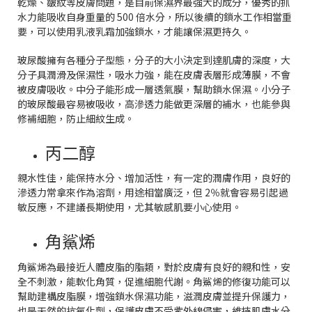
乾燥、皺紋等皮膚問題，是目前保濕界最強大的成分，優秀的抓
水力能吸收自身重量的 500 倍水分，所以後續的鎖水工作相當重
要，可以使用乳液乳霜加強鎖水，才能讓保濕更持久。
玻尿酸擁有各種分子型態，分子的大小決定到達肌膚的深度，大
分子具潤滑及保濕性，吸水力強，能在皮膚表層形成薄膜，不會
被皮膚吸收。中分子能形成一層透氣膜，幫助鎖水保濕。小分子
的玻尿酸最容易被吸收，高滲透力能做更深層的補水，也能參與
修補細胞，防止細紋生成。
丙二醇
親水性佳，能保持水分、增加活性，有一定的潤膚作用，良好的
滲透力常拿來作為溶劑，用途相當廣泛，但 2％就會容易引起過
敏反應，不建議長期使用，尤其敏感肌要小心使用。
角鯊烯
角鯊烯為最接近人體皮脂的脂類，對於皮膚有良好的親和性，安
全不刺激，能軟化角質，促進細胞代謝。角鯊烯的修復功能可以
幫助建構皮脂膜，增強鎖水保濕功能，滋潤皮膚並提升保護力，
也是天然的抗氧化劑，保護皮膚不受紫外線侵害，維持肌膚水分