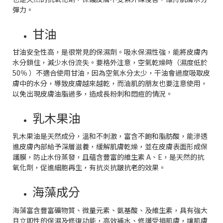
彈力。
甘油
甘油安全性高，是很常見的保濕劑。吸水保濕性強，能將皮膚內
水分鎖住，減少水份流失。要格外注意，空氣乾燥時（濕度低於
50％ ）不適合使用甘油，因為空氣水分太少，干油會過度吸取皮
膚中的水分，導致皮膚越來越乾，而油肌的朋友也要注意使用，
以免出現皮膚油脂過多，造成長粉刺和悶痘的情況。
乳木果油
乳木果油是天然成分，溫和不刺激，富含不飽和脂肪酸，能滲透
進皮膚內部給予深層滋養，緩解肌膚乾燥，並在皮膚表面形成保
護膜，防止水份蒸發，且蘊含豐富的維生素 A、E，是天然的抗
氧化劑，促進細胞再生，有抗炎抗皺抗老的效果。
海藻成分
海藻富含豐富礦物質、微量元素、氨基酸、及維生素，具有強大
且立即性的保濕及修復功能，高效補水、修護受損肌膚，讓肌膚