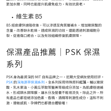
更加水嫩，同時也能提升肌膚免疫力，有效抗衰老。
維生素 B5
B5 經皮膚快速吸收後，可以滲透至角質層補水，增加玻尿酸的
含量，改善缺水乾燥，達成保濕的功效。還能透過刺激細胞分
裂，促進傷口癒合，以及有效組織修復肌膚屏障。
保濕產品推薦｜PSK 保濕
系列
PSK 身為最資深的 MIT 自有品牌之一，近期大受網友使用好評。
PSK
的
深海源萃保濕系列
，全系列採用特殊原料
紅藻
，輔以玻尿
酸、乳木果油、小黃瓜萃取等醫美等級成分添加。為肌膚極速補
水，形成鎖水屏障膜，讓水分及營養不輕易流失。除此之外，所
有產品也都拒絕添加色素、香精、酒精等刺激性成分，溫和不刺
激，連敏感肌、孕婦們也都適合體驗喔！