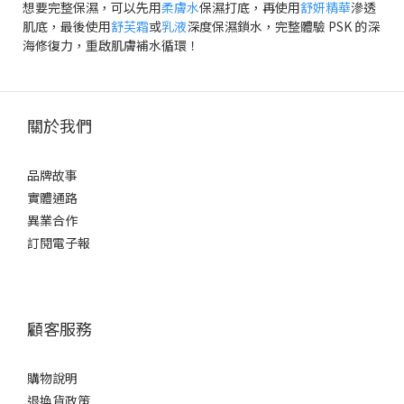
想要完整保濕，可以先用
柔膚水
保濕打底，再使用
舒妍精華
滲透
肌底，最後使用
舒芙霜
或
乳液
深度保濕鎖水，完整體驗 PSK 的深
海修復力，重啟肌膚補水循環！
關於我們
品牌故事
實體通路
異業合作
訂閱電子報
顧客服務
購物說明
退換貨政策