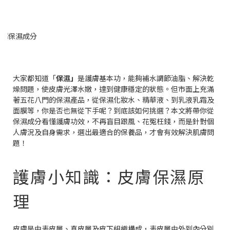
大家都知道「
保濕」
是護膚基本功，能夠補水調節油脂、解決乾
燥問題，使皮膚光澤水嫩，達到健康穩定的狀態。但市面上充滿
著五花八門的保濕產品，從保濕化妝水、精華液、到乳液乳霜及
面膜等，你是否也無從下手呢？到底該如何挑選？本文將帶你從
保濕成分看懂護膚功效，不再盲目跟風、花冤枉錢，而是針對個
人膚況及自身需求，選出最適合的保養品，才會有效解決肌膚問
題！
護膚小知識：皮膚保濕原
理
皮膚是由表皮層、真皮層及皮下組織構成，表皮層由外到內分別