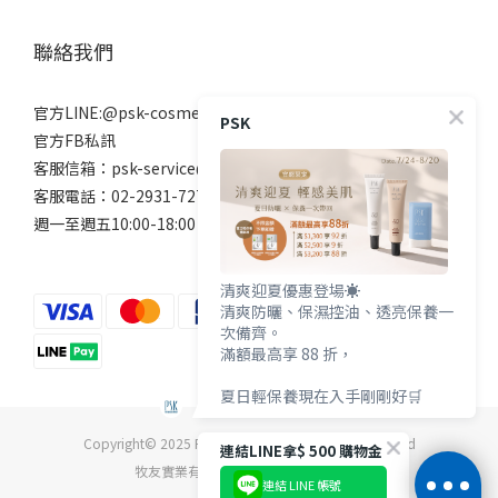
聯絡我們
官方LINE:@psk-cosmetic
PSK
官方FB私訊
客服信箱：psk-service@beanne.com.tw
客服電話：02-2931-7272
週一至週五10:00-18:00 例假日除外
清爽迎夏優惠登場☀️
清爽防曬、保濕控油、透亮保養一
次備齊。
滿額最高享 88 折，
夏日輕保養現在入手剛剛好🛒
Copyright© 2025 PSK深海美肌專家 All Rights Reserved
連結LINE拿$ 500 購物金
牧友實業有限公司 統一編號04869642
連結 LINE 帳號