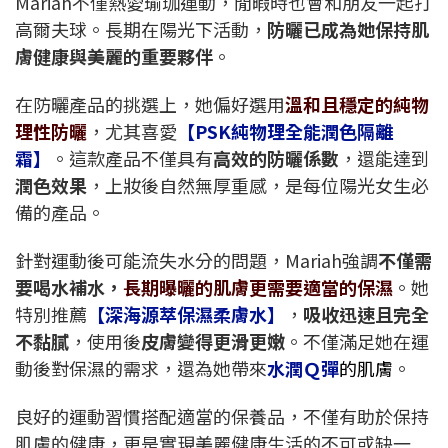
Mariah不僅熱愛瑜珈運動，閒暇時也會和朋友一起打
高爾夫球。長期在陽光下活動，
防曬已成為她保持肌
膚健康與美麗的重要夥伴
。
在防曬產品的挑選上，她偏好選用
溫和且穩定的純物
理性防曬
，尤其喜愛
【PSK純物理全能潤色隔離
霜】
。這款產品不僅具有
高效的防曬係數
，還能達到
潤色效果
，上妝後自然無厚重感，是每位陽光女生必
備的產品。
針對運動後可能流失水分的問題，Mariah強調
不僅需
要喝水補水，
長期曝曬的肌膚更需要適當的保濕
。她
特別推薦
【深海源萃保濕柔膚水】
，
吸收迅速且完全
不黏膩
，使用後
皮膚變得更滑更嫩
。不僅滿足她在運
動後對保濕的需求，還為她帶來
水潤Ｑ彈
的肌膚
。
良好的運動習慣搭配適當的保養品，不僅有助於保持
肌膚的健康，更是實現美麗健康生活的不可或缺一