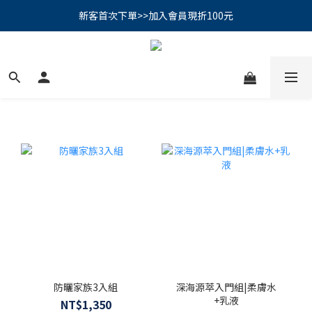
PSK 光防禦柔霧防曬棒｜小霧棒閃亮登場✨ 新品上市優惠中！
新客首次下單>>加入會員現折100元
📢綁定LINE好友再領500｜👉點我綁定
PSK 光防禦柔霧防曬棒｜小霧棒閃亮登場✨ 新品上市優惠中！
防曬家族3入組
深海源萃入門組|柔膚水
+乳液
NT$1,350