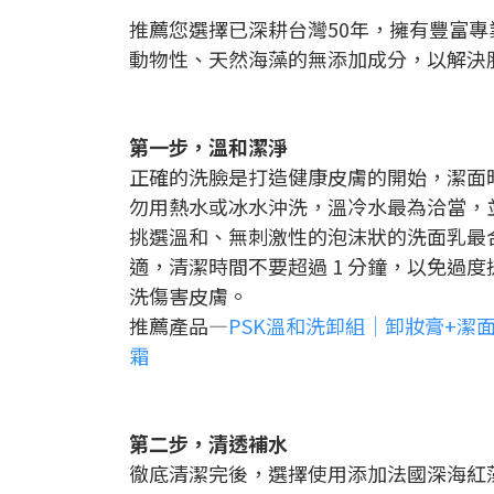
推薦您選擇已深耕台灣50年，擁有豐富專
動物性、天然海藻的無添加成分，以解決
第一步，溫和潔淨
正確的洗臉是打造健康皮膚的開始，潔面
勿用熱水或冰水沖洗，溫冷水最為洽當，
挑選溫和、無刺激性的泡沫狀的洗面乳最
適，清潔時間不要超過 1 分鐘，以免過度
洗傷害皮膚。
推薦產品—
PSK溫和洗卸組｜卸妝膏+潔
霜
第二步，清透補水
徹底清潔完後，選擇使用添加法國深海紅