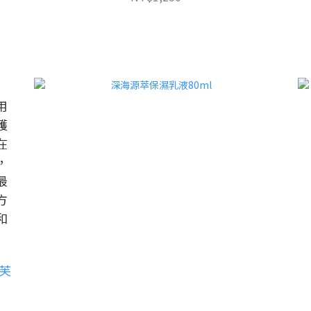
用
護
在
，
最
方
和
芙