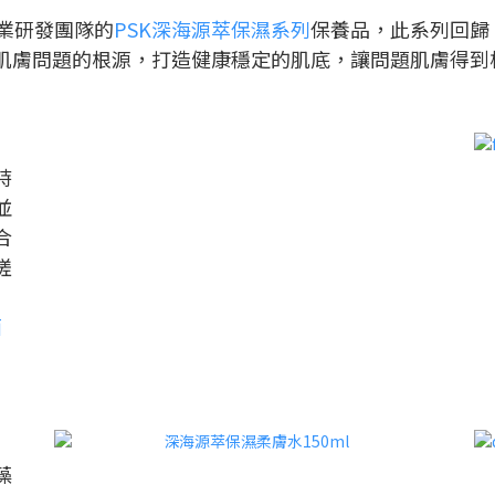
業研發團隊的
PSK深海源萃保濕系列
保養品，此系列回歸
肌膚問題的根源，打造健康穩定的肌底，讓問題肌膚得到
時
並
合
搓
面
藻