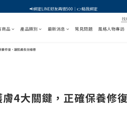
PSK 光防禦柔霧防曬棒｜小霧棒閃亮登場✨ 新品上市優惠中！
📢綁定LINE好友再領500｜👉點我綁定
PSK 光防禦柔霧防曬棒｜小霧棒閃亮登場✨ 新品上市優惠中！
有商品
產品類別
最新消息
常見問題
風格人物專訪
保養修復，讓肌膚長效維穩
護膚4大關鍵，正確保養修