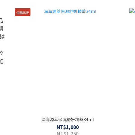
任選88折
品
期
越
於
能
深海源萃保濕舒妍精華34ml
NT$1,000
NT$1,250