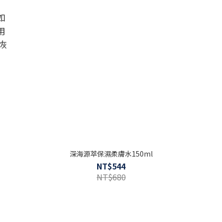
如
用
恢
深海源萃保濕柔膚水150ml
NT$544
NT$680