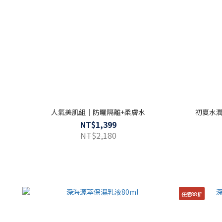
人氣美肌組｜防曬隔離+柔膚水
初夏水潤
NT$1,399
NT$2,180
任選88折