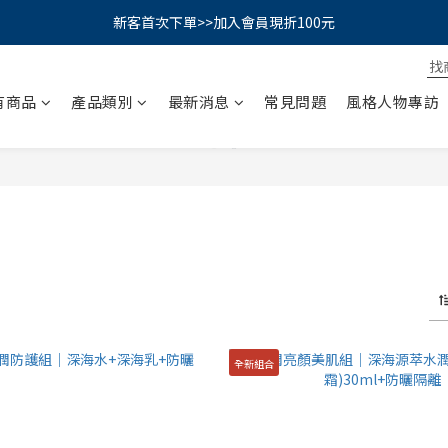
PSK 光防禦柔霧防曬棒｜小霧棒閃亮登場✨ 新品上市優惠中！
新客首次下單>>加入會員現折100元
📢綁定LINE好友再領500｜👉點我綁定
有商品
產品類別
最新消息
常見問題
風格人物專訪
PSK 光防禦柔霧防曬棒｜小霧棒閃亮登場✨ 新品上市優惠中！
全新組合