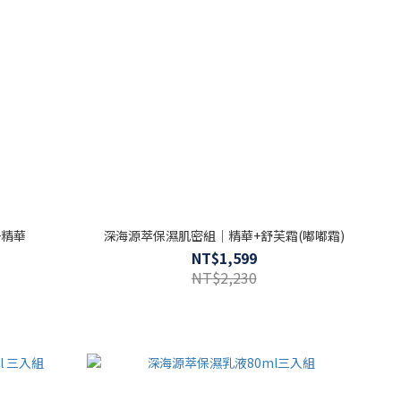
+精華
深海源萃保濕肌密組｜精華+舒芙霜(嘟嘟霜)
NT$1,599
NT$2,230