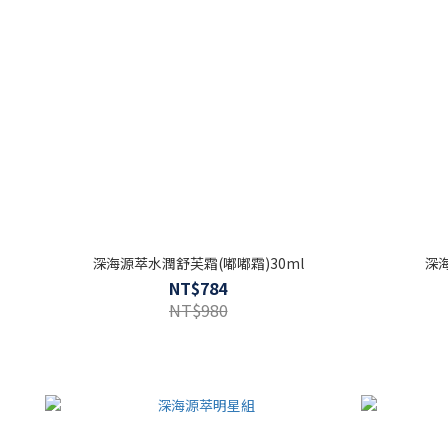
深海源萃水潤舒芙霜(嘟嘟霜)30ml
深
NT$784
NT$980