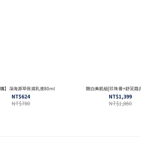
購】深海源萃保濕乳液80ml
嫩白美肌組|珍珠膏+舒芙霜(
NT$624
NT$1,399
NT$780
NT$1,860