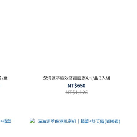
/盒
深海源萃極效修護面膜4片/盒 3入組
0
NT$650
NT$1,125