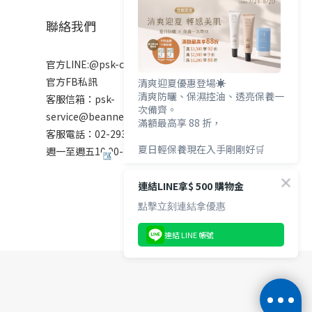
聯絡我們
官方LINE:@psk-cosmetic
官方FB私訊
清爽迎夏優惠登場☀️
清爽防曬、保濕控油、透亮保養一
客服信箱：psk-
次備齊。
service@beanne.com.tw
滿額最高享 88 折，
客服電話：02-2931-7272
夏日輕保養現在入手剛剛好🛒
週一至週五10:00-18:00 例假日除外
連結LINE拿$ 500 購物金
點擊立刻連結拿優惠
連結 LINE 帳號