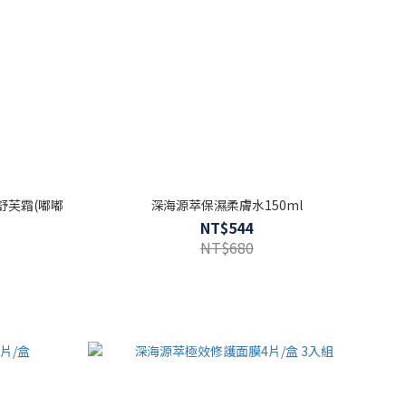
舒芙霜(嘟嘟
深海源萃保濕柔膚水150ml
NT$544
NT$680