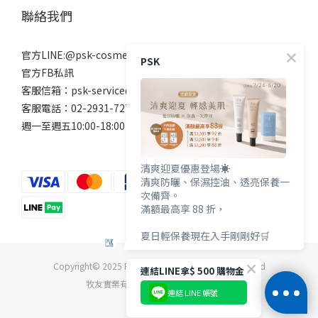
聯絡我們
官方LINE:@psk-cosmetic
PSK
官方FB私訊
客服信箱：psk-service@beanne.com.tw
客服電話：02-2931-7272
週一至週五10:00-18:00 例假日除外
清爽迎夏優惠登場☀️
清爽防曬、保濕控油、透亮保養一
次備齊。
滿額最高享 88 折，
夏日輕保養現在入手剛剛好🛒
Copyright© 2025 PSK深海美肌專家 All Rights Reserved
連結LINE拿$ 500 購物金
牧友實業有限公司 統一編號04869642
連結 LINE 帳號