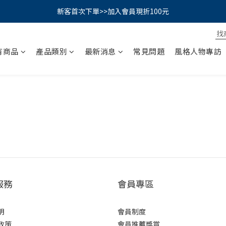
PSK 光防禦柔霧防曬棒｜小霧棒閃亮登場✨ 新品上市優惠中！
新客首次下單>>加入會員現折100元
📢綁定LINE好友再領500｜👉點我綁定
有商品
產品類別
最新消息
常見問題
風格人物專訪
PSK 光防禦柔霧防曬棒｜小霧棒閃亮登場✨ 新品上市優惠中！
服務
會員專區
明
會員制度
政策
會員推薦獎賞