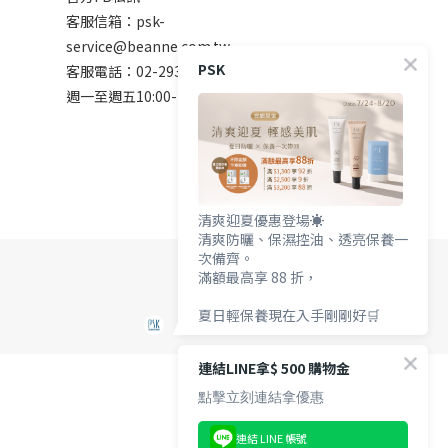
客服信箱：psk-
service@beanne.com.tw
PSK
客服電話：02-2931-7272
週一至週五10:00-18:00 例假日除外
清爽迎夏優惠登場☀️
清爽防曬、保濕控油、透亮保養一
次備齊。
滿額最高享 88 折，
夏日輕保養現在入手剛剛好🛒
連結LINE拿$ 500 購物金
點擊立刻連結拿優惠
連結 LINE 帳號