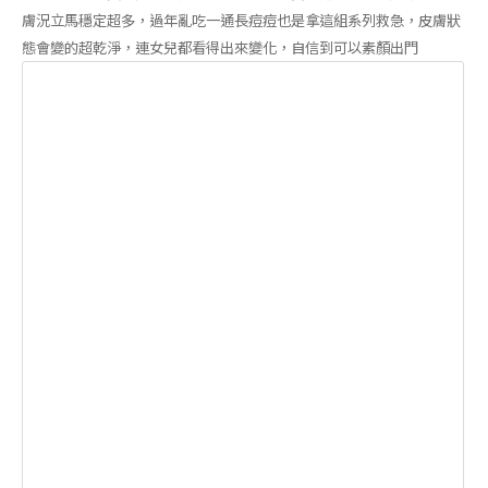
膚況立馬穩定超多，過年亂吃一通長痘痘也是拿這組系列救急，皮膚狀
態會變的超乾淨，連女兒都看得出來變化，自信到可以素顏出門