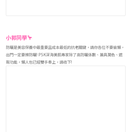
小郭同學🦩
防曬是美容保養中最重要且成本最低的抗老關鍵，請你各位不要偷懶，
出門一定要擦防曬! PSK深海美肌專家除了高防曬係數、兼具潤色、遮
瑕功能，懶人包已經雙手奉上，請收下!