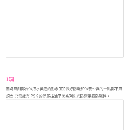
1珮
無時無刻都要保持水美眉的形象🧏🏻‍♀️做好防曬和保養～真的一點都不麻
煩😎 只需擁有 PSK 的淨顏控油平衡系列& 光防禦柔霧防曬棒。