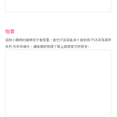
怡君
這款小霧棒的補擦完不會厚重，妝也不容易亂掉💄妝前用 PSK深海源萃
系列 先乖乖補水，讓皮膚狀態穩了後上妝速度也快很多✨