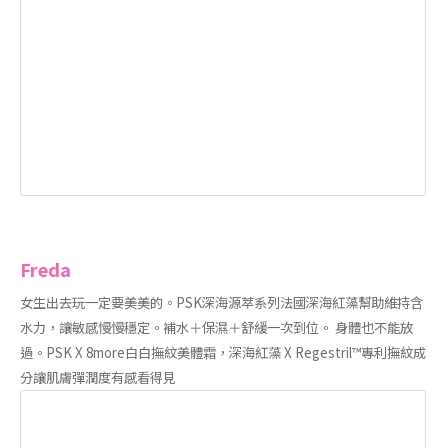
Freda
女生出去玩一定要美美的。PSK深海源萃系列法國深海紅藻幫助維持含
水力，讓敏感慢慢穩定。補水＋保濕＋舒緩一次到位。 身體也不能放
過。PSK X 8more白白撫紋美體霜，深海紅藻 X Regestril™專利撫紋成
分讓肌膚彈潤度有感看得見