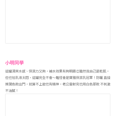
小明同學
這罐清爽水感、保濕力又夠，補水效果有夠明顯👏雖然我自己是乾肌，
但也怕乳液太悶，這罐完全不會～難怪會是寶雅保濕乳冠軍！防曬 直接
擦潤色款出門，就算不上妝也有精神，老公雷射完也用白色那款 不刺激
不油膩！