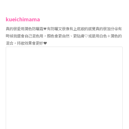
kueichimama
真的很愛用潤色防曬霜💗有防曬又很像有上底妝的感覺真的很加分🤩有
時候我還會自己混色用，顏色會更自然、更貼膚🤍或是用白色＋潤色的
混合，持妝效果會更好❤️