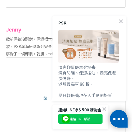
PSK
Jenny
妝前保養沒選對，保濕根本鎖不住，白天沒空敷面膜，要快速但超貼
妝，PSK深海原萃系列完全不黏，吸收超快！ 底妝服貼到晚上，保養順
序對了一切都順，乾肌、卡粉的人真的要試
清爽迎夏優惠登場☀️
清爽防曬、保濕控油、透亮保養一
次備齊。
滿額最高享 88 折，
夏日輕保養現在入手剛剛好🛒
連結LINE拿$ 500 購物金
連結 LINE 帳號