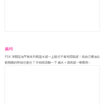
美吟
PSK 淨顏控油平衡系列輕盈水感～上臉也不會有悶黏感！我自己爆油比
較明顯的時候也會在 T 字稍微濕敷一下 補水＋清爽感一舉兩得✨