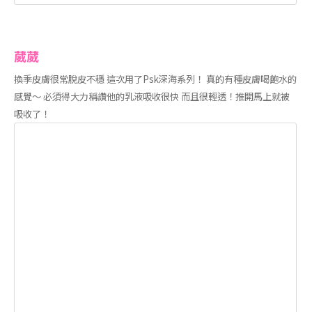
葳葳
換季皮膚很常脫皮不穩 這次用了Psk深海系列！ 真的有種皮膚喝飽水的
感覺～ 必須得大力稱讚他的乳液吸收很快 而且很輕透！推開馬上就被
吸收了！