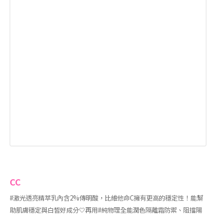
CC
#激光透亮精萃乳內含2%傳明酸，比維他命C擁有更高的穩定性！能幫
助肌膚穩定與白皙好成分🤍再用#純物理全能潤色隔離霜防禦、阻擋陽