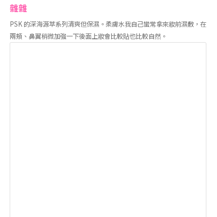
雜雜
PSK 的深海源萃系列清爽但保濕。柔膚水我自己蠻常拿來妝前濕敷，在
兩頰、鼻翼稍微加強一下後面上妝會比較貼也比較自然。