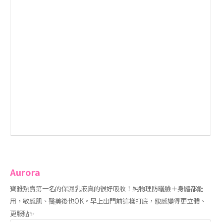
Aurora
寶雅熱賣第一名的保濕乳液真的很好吸收！純物理防曬臉＋身體都能
用，敏感肌、醫美後也OK。早上出門前這樣打底，妝感變得更立體、
更服貼✨