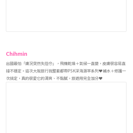
Chihmin
出國最怕「膚況突然失控🥹」，飛機乾燥＋氣候一直變，皮膚很容易直
接不穩定。這次大阪旅行我整套都帶PSK深海源萃系列❤️補水＋修護一
次搞定，真的很愛它的清爽、不黏膩，旅遊用完全加分❤️