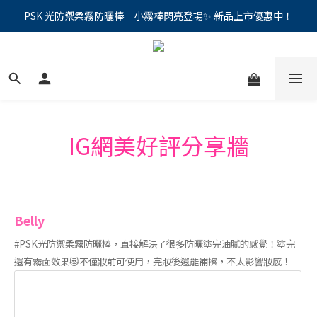
PSK 光防禦柔霧防曬棒｜小霧棒閃亮登場✨ 新品上市優惠中！
PSK 光防禦柔霧防曬棒｜小霧棒閃亮登場✨ 新品上市優惠中！
新客首次下單>>加入會員現折100元
📢綁定LINE好友再領500｜👉點我綁定
PSK 光防禦柔霧防曬棒｜小霧棒閃亮登場✨ 新品上市優惠中！
IG網美好評分享牆
Belly
#PSK光防禦柔霧防曬棒，直接解決了很多防曬塗完油膩的感覺！塗完
還有霧面效果😻不僅妝前可使用，完妝後還能補擦，不太影響妝感！