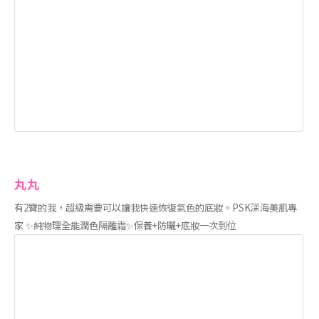
丸丸
有2寶的我，超級需要可以讓我快速恢復氣色的底妝。PSK深海美肌專
家 ✨純物理全能潤色隔離霜✨保養+防曬+底妝一次到位