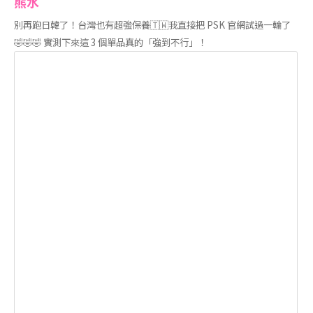
熊水
別再跑日韓了！台灣也有超強保養🇹🇼我直接把 PSK 官網試過一輪了
🤣🤣🤣 實測下來這 3 個單品真的「強到不行」！