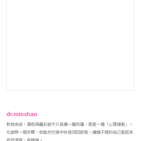
dr.minshan
對我來說，潤色隔離彩妝不只具備一層防護，更是一種「心理緩衝」。
化妝時一個步驟，就能在忙碌中快速找回狀態，讓鏡子裡的自己看起來
依然清爽、有精神。