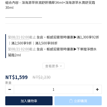
組合內容 - 深海源萃保濕舒妍精華34ml+深海源萃水潤舒芙霜
30ml
───────────
至
08/21 02:00
截止
全店，輕感迎夏限時優惠▶️滿1,300享92折
｜滿2,500享9折｜滿3,500享88折
至
08/21 02:00
截止
全店，輕感迎夏限時優惠▶️下單贈淨顏水
凝霜2ml
查看更多
NT$1,599
NT$2,230
數量
加入購物車
立即購買