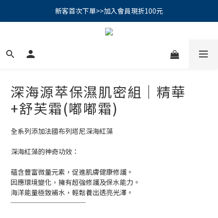
PSK 光防禦柔霧防曬棒｜小霧棒閃亮登場✨ 新品上市優惠中！
📢綁定LINE好友再領500｜👉點我綁定
PSK 光防禦柔霧防曬棒｜小霧棒閃亮登場✨ 新品上市優惠中！
深海源萃保濕肌密組｜精華
+舒芙霜(嘟嘟霜)
全系列添加法國布列塔尼深海紅藻
深海紅藻的神奇功效：
蘊含豐富微量元素，促進肌膚健康修護。
因應環境變化，擁有超強修護及保水能力。
海洋能量極致補水，輕鬆養出透亮光澤。
───────────