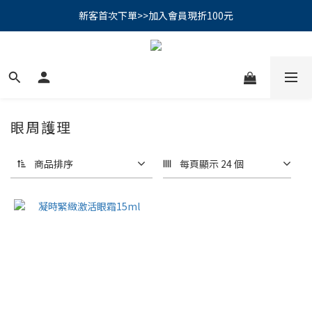
PSK 光防禦柔霧防曬棒｜小霧棒閃亮登場✨ 新品上市優惠中！
新客首次下單>>加入會員現折100元
📢綁定LINE好友再領500｜👉點我綁定
PSK 光防禦柔霧防曬棒｜小霧棒閃亮登場✨ 新品上市優惠中！
眼周護理
商品排序
每頁顯示 24 個