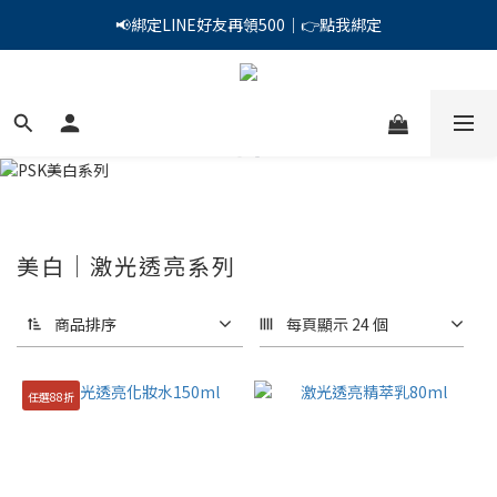
PSK 光防禦柔霧防曬棒｜小霧棒閃亮登場✨ 新品上市優惠中！
📢綁定LINE好友再領500｜👉點我綁定
PSK 光防禦柔霧防曬棒｜小霧棒閃亮登場✨ 新品上市優惠中！
美白｜激光透亮系列
商品排序
每頁顯示 24 個
任選88折