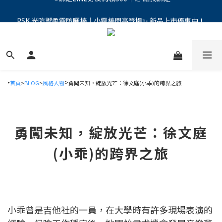
PSK 光防禦柔霧防曬棒｜小霧棒閃亮登場✨ 新品上市優惠中！
PSK 光防禦柔霧防曬棒｜小霧棒閃亮登場✨ 新品上市優惠中！
新客首次下單>>加入會員現折100元
📢綁定LINE好友再領500｜👉點我綁定
PSK 光防禦柔霧防曬棒｜小霧棒閃亮登場✨ 新品上市優惠中！
‣
>
首頁
>
BLOG
>
風格人物
勇闖未知，綻放光芒：徐文庭(小乖)的跨界之旅
勇闖未知，綻放光芒：徐文庭
(小乖)的跨界之旅
小乖曾是吉他社的一員，在大學時有許多現場表演的