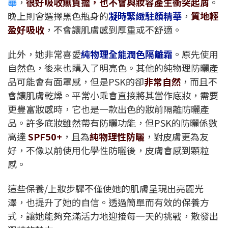
華
，
很好吸收無負擔，也不會與妝容產生衝突起屑
。
晚上則會選擇黑色瓶身的
凝時緊緻駐顏精華
，
質地輕
盈好吸收
，不會讓肌膚感到厚重或不舒適。
此外，她非常喜愛
純物理全能潤色隔離霜
。原先使用
自然色，後來也購入了明亮色。其他的純物理防曬產
品可能會有面罩感，但是PSK的卻
非常自然
，而且不
會讓肌膚乾燥。平常小乖會直接將其當作底妝，需要
更豐富妝感時，它也是一款出色的妝前隔離防曬產
品。許多底妝雖然帶有防曬功能，但PSK的防曬係數
高達
SPF50+
，且為
純物理性防曬
，對皮膚更為友
好，不像以前使用化學性防曬後，皮膚會感到顆粒
感。
這些保養/上妝步驟不僅使她的肌膚呈現出亮麗光
澤，也提升了她的自信。透過簡單而有效的保養方
式，讓她能夠充滿活力地迎接每一天的挑戰，散發出