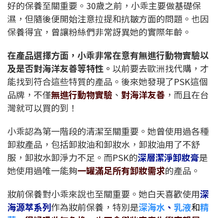
好的保養至關重要。30歲之前，小乖主要做基礎保
濕，但隨後便開始注意拉提和抗皺方面的問題。也因
保養得宜，曾讓粉絲們非常訝異她的實際年齡。
在產品選擇方面，小乖非常在意有無進行動物實驗以
及是否對海洋友善等特性。
以前要去歐洲找代購，才
能找到符合這些特質的產品。後來她發現了PSK這個
品牌，不僅
無進行動物實驗
、
對海洋友善
，而且在台
灣就可以買的到！
小乖認為第一階段的清潔至關重要。她曾使用過各種
卸妝產品，包括卸妝油和卸妝水，卸妝油用了不舒
服，卸妝水卸淨力不足。而PSK的
深層潔淨卸妝膏
是
她使用過唯一能夠
一罐滿足所有卸妝需求
的產品。
妝前保養對小乖來說也至關重要。她白天喜歡使用
深
海源萃系列
作為妝前保養，特別是
深海水
、
乳液
和
精