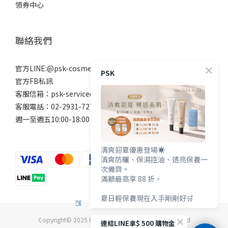
領券中心
聯絡我們
官方LINE:@psk-cosmetic
PSK
官方FB私訊
客服信箱：psk-service@beanne.com.tw
客服電話：02-2931-7272
週一至週五10:00-18:00 例假日除外
清爽迎夏優惠登場☀️
清爽防曬、保濕控油、透亮保養一
次備齊。
滿額最高享 88 折，
夏日輕保養現在入手剛剛好🛒
Copyright© 2025 PSK深海美肌專家 All Rights Reserved
連結LINE拿$ 500 購物金